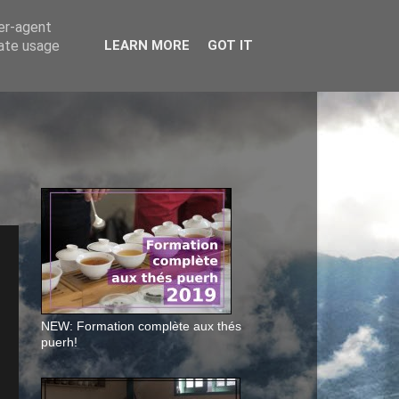
ser-agent
rate usage
LEARN MORE
GOT IT
NEW: Formation complète aux thés
puerh!