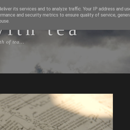
liver its services and to analyze traffic. Your IP address and u
rmance and security metrics to ensure quality of service, gene
with tea
buse.
h of tea...