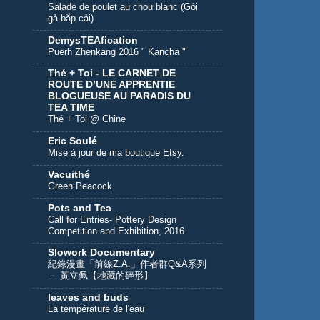
Salade de poulet au chou blanc (Gỏi
gà bắp cải)
DemysTEAfication
Puerh Zhenkang 2016 " Kancha "
Thé + Toi - LE CARNET DE
ROUTE D’UNE APPRENTIE
BLOGUEUSE AU PARADIS DU
TEA TIME
Thé + Toi @ Chine
Eric Soulé
Mise à jour de ma boutique Etsy.
Vacuithé
Green Peacock
Pots and Tea
Call for Entries- Pottery Design
Competition and Exhibition, 2016
Slowork Documentary
紀錄漫畫「前線Z.A.」作者群Q&A系列
－ 黃立佩【地藏的碎形】
leaves and buds
La température de l'eau