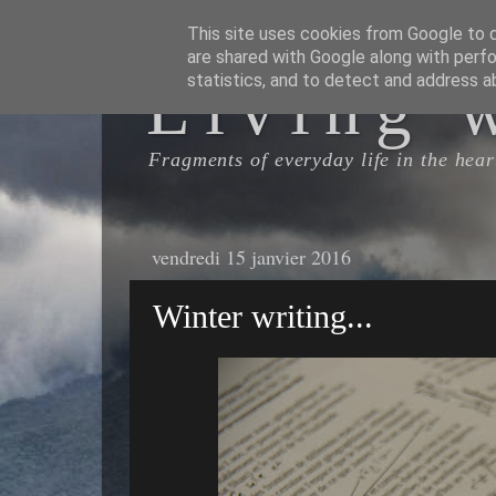
This site uses cookies from Google to de
are shared with Google along with perfo
Living 
statistics, and to detect and address a
Fragments of everyday life in the heart
vendredi 15 janvier 2016
Winter writing...