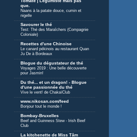
Tomate | Légumiste mais pas
que.
Naans à la patate douce, cumin et
nigelle
Savourer le thé
Test: Thé des Maraîchers (Compagnie
Coloniale)
Recettes d'une Chinoise
Le canard pékinois au restaurant Quan
Ju De à Bordeaux
Blogue du dégustateur de thé
Voyages 2019 : Une belle découverte
pour Jasmin!
Du thé... et un dragon! - Blogue
d'une passionnée du thé
Vive le vent! de ChakaïClub
www.nikosan.com/feed
Bonjour tout le monde !
Bombay-Bruxelles
Beef and Guinness Stew - Irish Beef
Club
La kitchenette de Miss Tâm