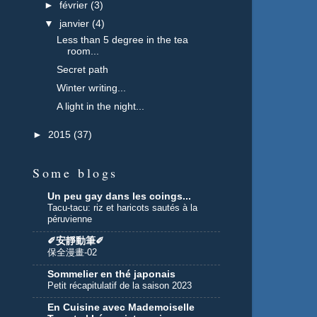
►
février
(3)
▼
janvier
(4)
Less than 5 degree in the tea
room...
Secret path
Winter writing...
A light in the night...
►
2015
(37)
Some blogs
Un peu gay dans les coings...
Tacu-tacu: riz et haricots sautés à la
péruvienne
✐安靜動筆✐
保全漫畫-02
Sommelier en thé japonais
Petit récapitulatif de la saison 2023
En Cuisine avec Mademoiselle