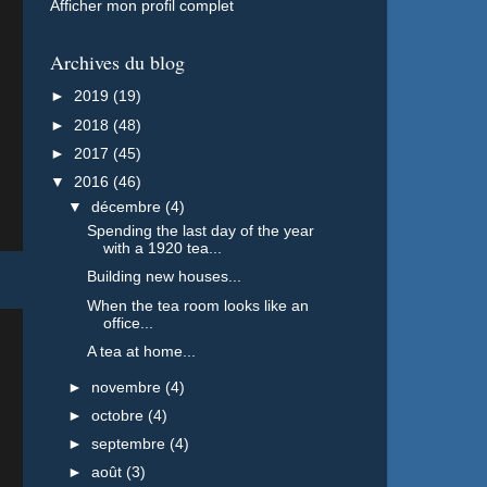
Afficher mon profil complet
Archives du blog
►
2019
(19)
►
2018
(48)
►
2017
(45)
▼
2016
(46)
▼
décembre
(4)
Spending the last day of the year
with a 1920 tea...
Building new houses...
When the tea room looks like an
office...
A tea at home...
►
novembre
(4)
►
octobre
(4)
►
septembre
(4)
►
août
(3)