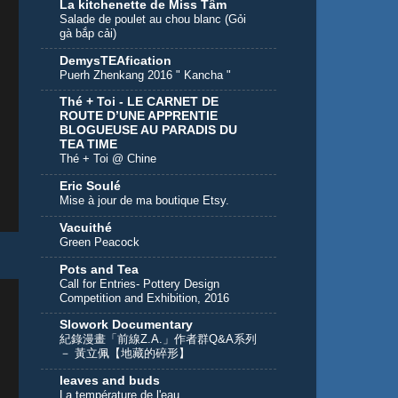
La kitchenette de Miss Tâm
Salade de poulet au chou blanc (Gỏi
gà bắp cải)
DemysTEAfication
Puerh Zhenkang 2016 " Kancha "
Thé + Toi - LE CARNET DE
ROUTE D’UNE APPRENTIE
BLOGUEUSE AU PARADIS DU
TEA TIME
Thé + Toi @ Chine
Eric Soulé
Mise à jour de ma boutique Etsy.
Vacuithé
Green Peacock
Pots and Tea
Call for Entries- Pottery Design
Competition and Exhibition, 2016
Slowork Documentary
紀錄漫畫「前線Z.A.」作者群Q&A系列
－ 黃立佩【地藏的碎形】
leaves and buds
La température de l'eau