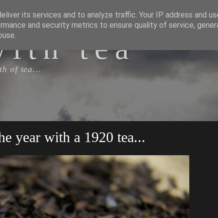
liver its services and to analyze traffic. Your IP address and u
rmance and security metrics to ensure quality of service, gene
with tea
buse.
h of tea...
he year with a 1920 tea...