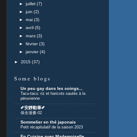
►
juillet
(7)
►
juin
(2)
►
mai
(3)
►
avril
(5)
►
mars
(3)
►
février
(3)
►
janvier
(4)
►
2015
(37)
Some blogs
Un peu gay dans les coings...
Tacu-tacu: riz et haricots sautés à la
péruvienne
✐安靜動筆✐
保全漫畫-02
Sommelier en thé japonais
Petit récapitulatif de la saison 2023
En Cuisine avec Mademoiselle