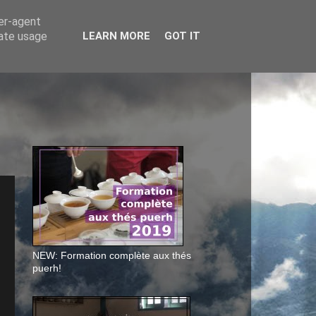
ser-agent
rate usage
LEARN MORE
GOT IT
NEW: Formation complète aux thés
puerh!