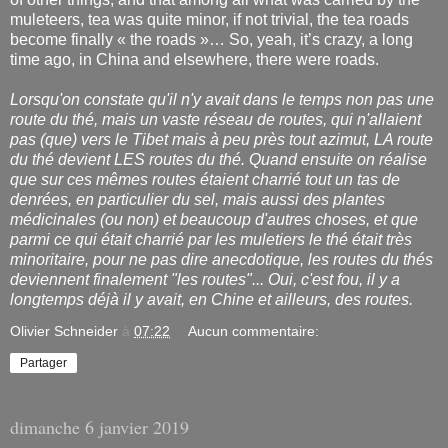
muleteers, tea was quite minor, if not trivial, the tea roads
become finally « the roads »… So, yeah, it’s crazy, a long
time ago, in China and elsewhere, there were roads.
Lorsqu'on constate qu'il n'y avait dans le temps non pas une
route du thé, mais un vaste réseau de routes, qui n'allaient
pas (que) vers le Tibet mais à peu près tout azimut, LA route
du thé devient LES routes du thé. Quand ensuite on réalise
que sur ces mêmes routes étaient charrié tout un tas de
denrées, en particulier du sel, mais aussi des plantes
médicinales (ou non) et beaucoup d'autres choses, et que
parmi ce qui était charrié par les muletiers le thé était très
minoritaire, pour ne pas dire anecdotique, les routes du thés
deviennent finalement "les routes"... Oui, c'est fou, il y a
longtemps déjà il y avait, en Chine et ailleurs, des routes.
Olivier Schneider
à
07:22
Aucun commentaire:
Partager
dimanche 6 janvier 2019