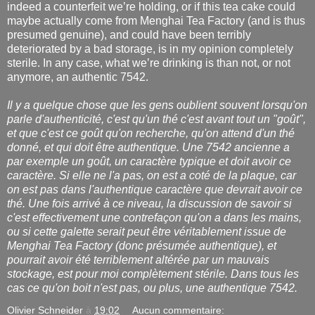
indeed a counterfeit we’re holding, or if this tea cake could
maybe actually come from Menghai Tea Factory (and is thus
presumed genuine), and could have been terribly
deteriorated by a bad storage, is in my opinion completely
sterile. In any case, what we’re drinking is than not, or not
anymore, an authentic 7542.
Il y a quelque chose que les gens oublient souvent lorsqu'on
parle d'authenticité, c'est qu'un thé c'est avant tout un "goût",
et que c'est ce goût qu'on recherche, qu'on attend d'un thé
donné, et qui doit être authentique. Une 7542 ancienne a
par exemple un goût, un caractère typique et doit avoir ce
caractère. Si elle ne l'a pas, on est a coté de la plaque, car
on est pas dans l'authentique caractère que devrait avoir ce
thé. Une fois arrivé à ce niveau, la discussion de savoir si
c'est effectivement une contrefaçon qu'on a dans les mains,
ou si cette galette serait peut être véritablement issue de
Menghai Tea Factory (donc présumée authentique), et
pourrait avoir été terriblement altérée par un mauvais
stockage, est pour moi complètement stérile. Dans tous les
cas ce qu'on boit n'est pas, ou plus, une authentique 7542.
Olivier Schneider
à
19:02
Aucun commentaire: