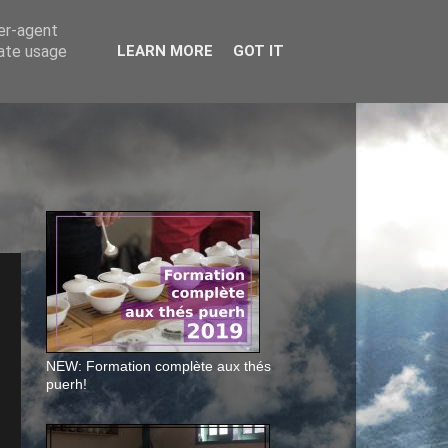
ser-agent
rate usage
LEARN MORE
GOT IT
NEW: Formation complète aux thés
puerh!