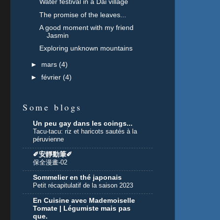
Water festival in a Dai village
The promise of the leaves...
A good moment with my friend
Jasmin
Exploring unknown mountains
►
mars
(4)
►
février
(4)
Some blogs
Un peu gay dans les coings...
Tacu-tacu: riz et haricots sautés à la
péruvienne
✐安靜動筆✐
保全漫畫-02
Sommelier en thé japonais
Petit récapitulatif de la saison 2023
En Cuisine avec Mademoiselle
Tomate | Légumiste mais pas
que.