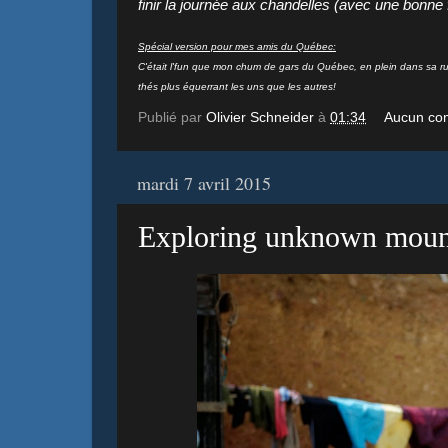
finir la journée aux chandelles (avec une bonne 
Spécial version pour mes amis du Québec:
C'était l'fun que mon chum de gars du Québec,
en plein dans sa ru
thés plus équerrant les uns que les autres!
Publié par
Olivier Schneider
à
01:34
Aucun co
mardi 7 avril 2015
Exploring unknown moun