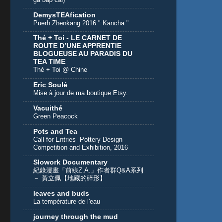
DemysTEAfication
Puerh Zhenkang 2016 " Kancha "
Thé + Toi - LE CARNET DE
ROUTE D’UNE APPRENTIE
BLOGUEUSE AU PARADIS DU
TEA TIME
Thé + Toi @ Chine
Eric Soulé
Mise à jour de ma boutique Etsy.
Vacuithé
Green Peacock
Pots and Tea
Call for Entries- Pottery Design
Competition and Exhibition, 2016
Slowork Documentary
紀錄漫畫「前線Z.A.」作者群Q&A系列
－ 黃立佩【地藏的碎形】
leaves and buds
La température de l'eau
journey through the mud