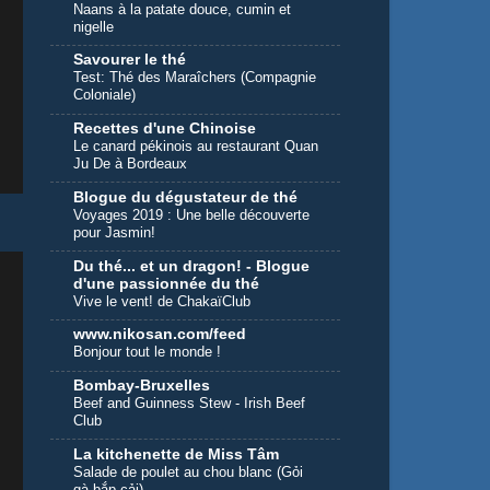
Naans à la patate douce, cumin et
nigelle
Savourer le thé
Test: Thé des Maraîchers (Compagnie
Coloniale)
Recettes d'une Chinoise
Le canard pékinois au restaurant Quan
Ju De à Bordeaux
Blogue du dégustateur de thé
Voyages 2019 : Une belle découverte
pour Jasmin!
Du thé... et un dragon! - Blogue
d'une passionnée du thé
Vive le vent! de ChakaïClub
www.nikosan.com/feed
Bonjour tout le monde !
Bombay-Bruxelles
Beef and Guinness Stew - Irish Beef
Club
La kitchenette de Miss Tâm
Salade de poulet au chou blanc (Gỏi
gà bắp cải)