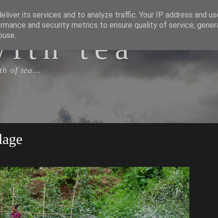
liver its services and to analyze traffic. Your IP address and u
rmance and security metrics to ensure quality of service, gene
with tea
buse.
h of tea...
llage