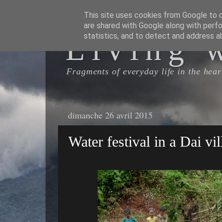
This site uses cookies from Google to de
are shared with Google along with perfo
Living 
statistics, and to detect and address a
Fragments of everyday life in the heart
dimanche 26 avril 2015
Water festival in a Dai vi