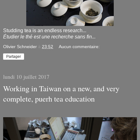
Studding tea is an endless research...
Étudier le thé est une recherche sans fin...
Olivier Schneider
à
23:52
Aucun commentaire:
Partager
lundi 10 juillet 2017
Working in Taiwan on a new, and very
complete, puerh tea education