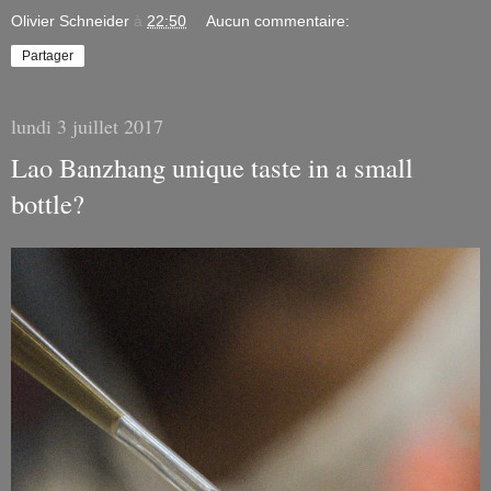
Olivier Schneider
à
22:50
Aucun commentaire:
Partager
lundi 3 juillet 2017
Lao Banzhang unique taste in a small
bottle?