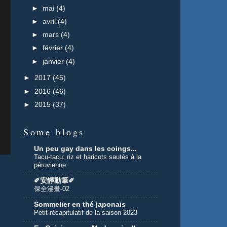
►
mai
(4)
►
avril
(4)
►
mars
(4)
►
février
(4)
►
janvier
(4)
►
2017
(45)
►
2016
(46)
►
2015
(37)
Some blogs
Un peu gay dans les coings...
Tacu-tacu: riz et haricots sautés à la
péruvienne
n
✐安靜動筆✐
保全漫畫-02
Sommelier en thé japonais
Petit récapitulatif de la saison 2023