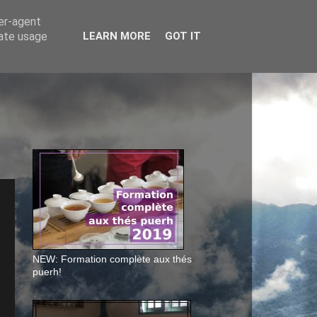
ser-agent
rate usage
LEARN MORE
GOT IT
NEW: Formation complète aux thés
puerh!