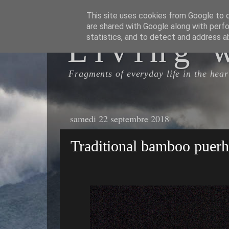
This site uses cookies from Google to de
are shared with Google along with perfo
Living 
statistics, and to detect and address a
Fragments of everyday life in the heart
samedi 22 septembre 2018
Traditional bamboo puerh