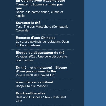
En Cuisine avec Mademoiselle
Tomate | Légumiste mais pas
que.
Naans à la patate douce, cumin et
nigelle
Savourer le thé
Test: Thé des Maraîchers (Compagnie
Coloniale)
Recettes d'une Chinoise
Le canard pékinois au restaurant Quan
Ju De à Bordeaux
Blogue du dégustateur de thé
Voyages 2019 : Une belle découverte
pour Jasmin!
Du thé... et un dragon! - Blogue
d'une passionnée du thé
Vive le vent! de ChakaïClub
www.nikosan.com/feed
Bonjour tout le monde !
Bombay-Bruxelles
Beef and Guinness Stew - Irish Beef
Club