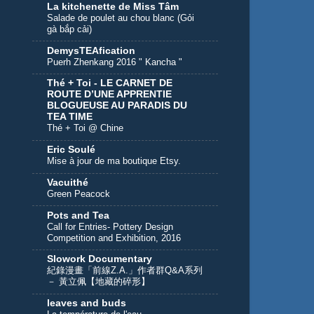
La kitchenette de Miss Tâm
Salade de poulet au chou blanc (Gỏi
gà bắp cải)
DemysTEAfication
Puerh Zhenkang 2016 " Kancha "
Thé + Toi - LE CARNET DE
ROUTE D’UNE APPRENTIE
BLOGUEUSE AU PARADIS DU
TEA TIME
Thé + Toi @ Chine
Eric Soulé
Mise à jour de ma boutique Etsy.
Vacuithé
Green Peacock
Pots and Tea
Call for Entries- Pottery Design
Competition and Exhibition, 2016
Slowork Documentary
紀錄漫畫「前線Z.A.」作者群Q&A系列
－ 黃立佩【地藏的碎形】
leaves and buds