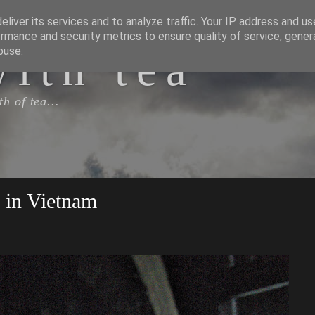
liver its services and to analyze traffic. Your IP address and u
rmance and security metrics to ensure quality of service, gene
with tea
buse.
h of tea...
 in Vietnam