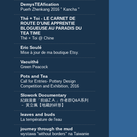
DemysTEAfication
Puerh Zhenkang 2016 " Kancha "
Thé + Toi - LE CARNET DE
ROUTE D’UNE APPRENTIE
BLOGUEUSE AU PARADIS DU
TEA TIME
Thé + Toi @ Chine
Eric Soulé
Mise à jour de ma boutique Etsy.
Vacuithé
Green Peacock
Pots and Tea
Call for Entries- Pottery Design
Competition and Exhibition, 2016
Slowork Documentary
紀錄漫畫「前線Z.A.」作者群Q&A系列
－ 黃立佩【地藏的碎形】
leaves and buds
La température de l'eau
journey through the mud
wystawa "without borders" na Taiwanie