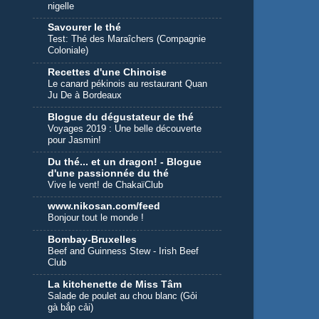
nigelle
Savourer le thé
Test: Thé des Maraîchers (Compagnie
Coloniale)
Recettes d'une Chinoise
Le canard pékinois au restaurant Quan
Ju De à Bordeaux
Blogue du dégustateur de thé
Voyages 2019 : Une belle découverte
pour Jasmin!
Du thé... et un dragon! - Blogue
d'une passionnée du thé
Vive le vent! de ChakaïClub
www.nikosan.com/feed
Bonjour tout le monde !
Bombay-Bruxelles
Beef and Guinness Stew - Irish Beef
Club
La kitchenette de Miss Tâm
Salade de poulet au chou blanc (Gỏi
gà bắp cải)