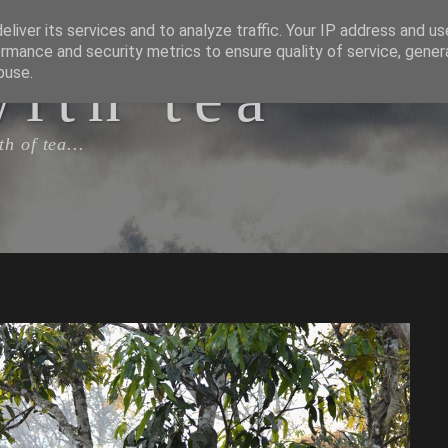
liver its services and to analyze traffic. Your IP address and u
rmance and security metrics to ensure quality of service, gene
with tea
buse.
h of tea...