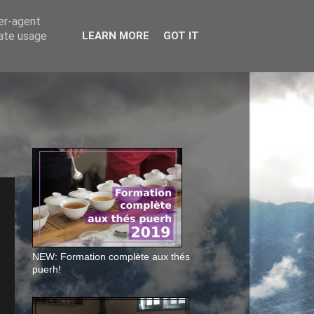
ser-agent
rate usage
LEARN MORE
GOT IT
NEW: Formation complète aux thés
puerh!