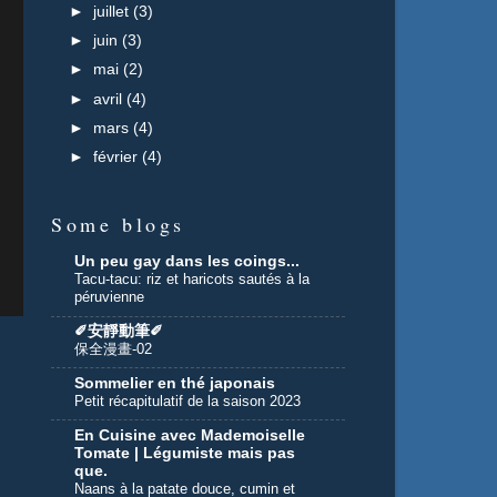
►
juillet
(3)
►
juin
(3)
►
mai
(2)
►
avril
(4)
►
mars
(4)
►
février
(4)
Some blogs
Un peu gay dans les coings...
Tacu-tacu: riz et haricots sautés à la
péruvienne
✐安靜動筆✐
保全漫畫-02
n
Sommelier en thé japonais
Petit récapitulatif de la saison 2023
En Cuisine avec Mademoiselle
Tomate | Légumiste mais pas
que.
Naans à la patate douce, cumin et